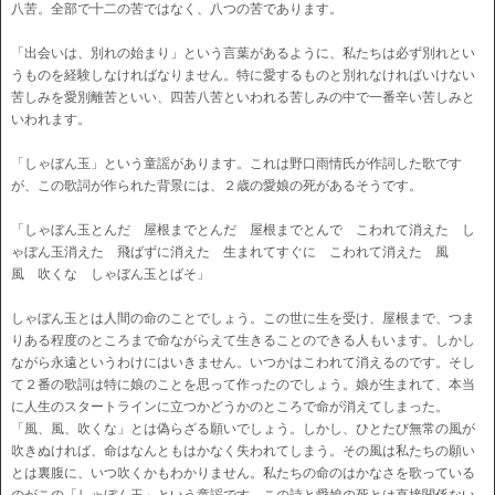
八苦。全部で十二の苦ではなく、八つの苦であります。
「出会いは、別れの始まり」という言葉があるように、私たちは必ず別れとい
うものを経験しなければなりません。特に愛するものと別れなければいけない
苦しみを愛別離苦といい、四苦八苦といわれる苦しみの中で一番辛い苦しみと
いわれます。
「しゃぼん玉」という童謡があります。これは野口雨情氏が作詞した歌です
が、この歌詞が作られた背景には、２歳の愛娘の死があるそうです。
「しゃぼん玉とんだ 屋根までとんだ 屋根までとんで こわれて消えた し
ゃぼん玉消えた 飛ばずに消えた 生まれてすぐに こわれて消えた 風
風 吹くな しゃぼん玉とばそ」
しゃぼん玉とは人間の命のことでしょう。この世に生を受け、屋根まで、つま
りある程度のところまで命ながらえて生きることのできる人もいます。しかし
ながら永遠というわけにはいきません。いつかはこわれて消えるのです。そし
て２番の歌詞は特に娘のことを思って作ったのでしょう。娘が生まれて、本当
に人生のスタートラインに立つかどうかのところで命が消えてしまった。
「風、風、吹くな」とは偽らざる願いでしょう。しかし、ひとたび無常の風が
吹きぬければ、命はなんともはかなく失われてしまう。その風は私たちの願い
とは裏腹に、いつ吹くかもわかりません。私たちの命のはかなさを歌っている