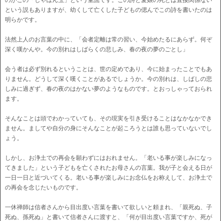
のがこの「しゃぼん玉」という童謡です。この詩と愛娘の死とは直接関係ない
という説もありますが、幼くして亡くした子どもの偲んでこの詩を書いたのは
明らかです。
法然上人のお言葉の中に、「会者定離は常の習い、今始めたるにあらず。何ぞ
深く嘆かんや。今の別れはしばらくの悲しみ、春の夜の夢のごとし」
会う者は必ず別れるということは、世の定めであり、今に始まったことでもあ
りません。どうして深く嘆くことがあるでしょうか。今の別れは、しばしの悲
しみに過ぎず、春の夜のはかない夢のようなものです。とおっしゃっておられ
ます。
そんなことは頭でわかっていても、その現実を引き受けることはなかなかでき
ません。ましてや自分の身にそんなことが起ころうとは誰も思っていないでし
ょう。
しかし、お浄土での再会を願わずにはおれません。「老いる事が楽しみになっ
てきました」という子どもを亡くされたお母さんの言葉。我が子と会える日が
一日一日と近づいてくる。老いる事が楽しみにお念仏をお称えして、お浄土で
の再会を念じたいものです。
一休禅師は信者さんから目出度い言葉を書いて欲しいと頼まれ、「親死ぬ、子
死ぬ、孫死ぬ」と書いて信者さんに渡すと、「何が目出度い言葉ですか、死が