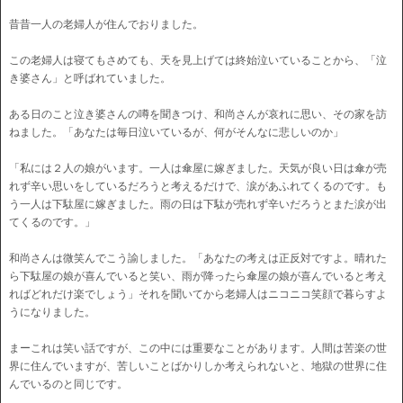
昔昔一人の老婦人が住んでおりました。
この老婦人は寝てもさめても、天を見上げては終始泣いていることから、「泣
き婆さん」と呼ばれていました。
ある日のこと泣き婆さんの噂を聞きつけ、和尚さんが哀れに思い、その家を訪
ねました。「あなたは毎日泣いているが、何がそんなに悲しいのか」
「私には２人の娘がいます。一人は傘屋に嫁ぎました。天気が良い日は傘が売
れず辛い思いをしているだろうと考えるだけで、涙があふれてくるのです。も
う一人は下駄屋に嫁ぎました。雨の日は下駄が売れず辛いだろうとまた涙が出
てくるのです。」
和尚さんは微笑んでこう諭しました。「あなたの考えは正反対ですよ。晴れた
ら下駄屋の娘が喜んでいると笑い、雨が降ったら傘屋の娘が喜んでいると考え
ればどれだけ楽でしょう」それを聞いてから老婦人はニコニコ笑顔で暮らすよ
うになりました。
まーこれは笑い話ですが、この中には重要なことがあります。人間は苦楽の世
界に住んでいますが、苦しいことばかりしか考えられないと、地獄の世界に住
んでいるのと同じです。