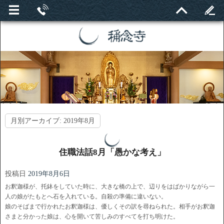
月別アーカイブ:
2019年8月
住職法話8月「愚かな考え」
投稿日
2019年8月6日
お釈迦様が、托鉢をしていた時に、大きな橋の上で、辺りをはばかりながら一
人の娘がたもとへ石を入れている。自殺の準備に違いない。
娘のそばまで行かれたお釈迦様は、優しくその訳を尋ねられた。相手がお釈迦
さまと分かった娘は、心を開いて苦しみのすべてを打ち明けた。