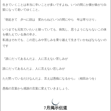
生きていくことは本当に辛いことが多いですよね。いつの間にか腰が曲がり白
髪になって老いてゆくこと。
「朝起きて 夕べに顔は 変わらねどいつの間にやら 年は寄りけり」
いつまでも元気でいたいと願っていても、病気し、思うようにならないこの体
を横たえている身の辛さ。
私達はそれでも、この悲しみや苦しみを乗り越えて生きていかねばならないの
です
『誰にだってあるんだよ、人に言えない苦しみが
誰にだってあるんだよ、人に言えない悲しみが
ただ黙っているだけなんだよ、言えば愚痴になるから』（相田みつを）
愚痴の言葉から感謝の言葉に変えていきましょう。
7月掲示伝道