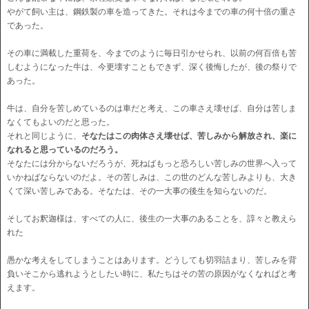
やがて飼い主は、鋼鉄製の車を造ってきた。それは今までの車の何十倍の重さ
であった。
その車に満載した重荷を、今までのように毎日引かせられ、以前の何百倍も苦
しむようになった牛は、今更壊すこともできず、深く後悔したが、後の祭りで
あった。
牛は、自分を苦しめているのは車だと考え、この車さえ壊せば、自分は苦しま
なくてもよいのだと思った。
それと同じように、
そなたはこの肉体さえ壊せば、苦しみから解放され、楽に
なれると思っているのだろう。
そなたには分からないだろうが、死ねばもっと恐ろしい苦しみの世界へ入って
いかねばならないのだよ。その苦しみは、この世のどんな苦しみよりも、大き
くて深い苦しみである。そなたは、その一大事の後生を知らないのだ。
そしてお釈迦様は、すべての人に、後生の一大事のあることを、諄々と教えら
れた
愚かな考えをしてしまうことはあります。どうしても切羽詰まり、苦しみを背
負いそこから逃れようとしたい時に、私たちはその苦の原因がなくなればと考
えます。