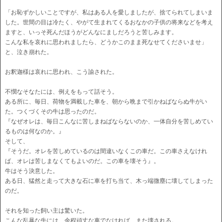
「お恥ずかしいことですが、私はある人を愛しましたが、捨てられてしまいま
した。世間の目は冷たく、やがて生まれてくるおなかの子供の将来などを考え
ますと、いっそ死んだほうがどんなにましだろうと苦しみます。
こんな私を哀れに思われましたら、どうかこのまま死なせてくださいませ」
と、泣き崩れた。
お釈迦様は哀れに思われ、こう諭された。
不憫なそなたには、例えをもって話そう。
ある所に、毎日、荷物を満載した車を、朝から晩まで引かねばならぬ牛がい
た。つくづくその牛は思ったのだ。
『なぜオレは、毎日こんなに苦しまねばならないのか、一体自分を苦しめてい
るものは何なのか。』
そして、
『そうだ。オレを苦しめているのは間違いなくこの車だ。この車さえなけれ
ば、オレは苦しまなくてもよいのだ。この車を壊そう』。
牛はそう決意した。
ある日、猛然と走って大きな石に車を打ち当て、木っ端微塵に壊してしまった
のだ。
それを知った飼い主は驚いた。
こんな乱暴な牛には、余程頑丈な車でなければ、また壊される。