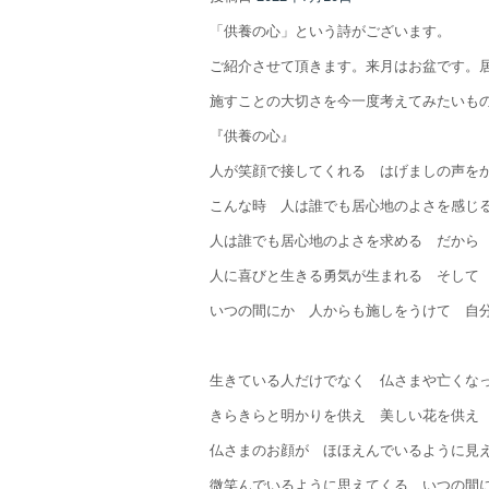
「供養の心」という詩がございます。
ご紹介させて頂きます。来月はお盆です。
施すことの大切さを今一度考えてみたいも
『供養の心』
人が笑顔で接してくれる はげましの声を
こんな時 人は誰でも居心地のよさを感じ
人は誰でも居心地のよさを求める だから
人に喜びと生きる勇気が生まれる そして
いつの間にか 人からも施しをうけて 自
生きている人だけでなく 仏さまや亡くな
きらきらと明かりを供え 美しい花を供え
仏さまのお顔が ほほえんでいるように見
微笑んでいるように思えてくる いつの間