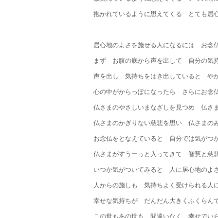
抱かれているように思えてくる とても居
居心地のよさを施せる人になるには お念
まず お腹の底から声を出して 自分の気
声を出し 気持ちをはき出していると や
心の中がからっぽになったら さらにお念
仏さまのやさしいまなざしを見つめ 仏さ
仏さまのかぎりない慈悲を思い 仏さまの
お念仏をとなえていると 自分では気がつ
仏さまがすうーっと入ってきて 智慧と慈
いつか気がついてみると 人に居心地のよ
人からの施しも 気持ちよく受けられる人
幸せな気持ちが だんだん大きくふくらん
この世もあの世も 間違いなく 幸せでい