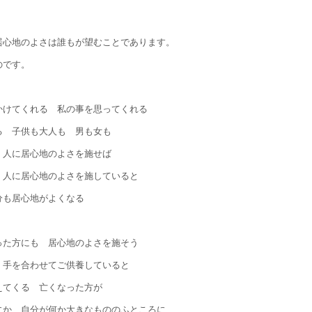
居心地のよさは誰もが望むことであります。
のです。
かけてくれる 私の事を思ってくれる
る 子供も大人も 男も女も
 人に居心地のよさを施せば
 人に居心地のよさを施していると
分も居心地がよくなる
った方にも 居心地のよさを施そう
 手を合わせてご供養していると
えてくる 亡くなった方が
にか 自分が何か大きなもののふところに