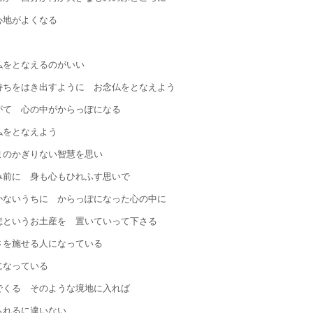
心地がよくなる
仏をとなえるのがいい
持ちをはき出すように お念仏をとなえよう
がて 心の中がからっぽになる
仏をとなえよう
まのかぎりない智慧を思い
み前に 身も心もひれふす思いで
かないうちに からっぽになった心の中に
悲というお土産を 置いていって下さる
さを施せる人になっている
になっている
でくる そのような境地に入れば
られるに違いない