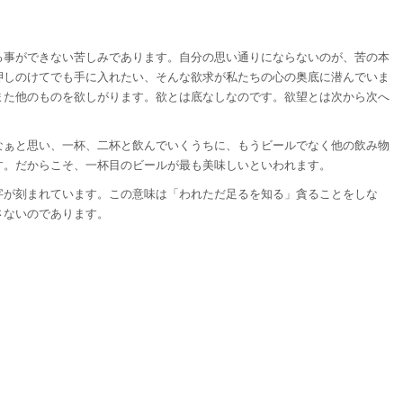
る事ができない苦しみであります。自分の思い通りにならないのが、苦の本
押しのけてでも手に入れたい、そんな欲求が私たちの心の奥底に潜んでいま
また他のものを欲しがります。欲とは底なしなのです。欲望とは次から次へ
なぁと思い、一杯、二杯と飲んでいくうちに、もうビールでなく他の飲み物
す。だからこそ、一杯目のビールが最も美味しいといわれます。
字が刻まれています。この意味は「われただ足るを知る」貪ることをしな
さないのであります。