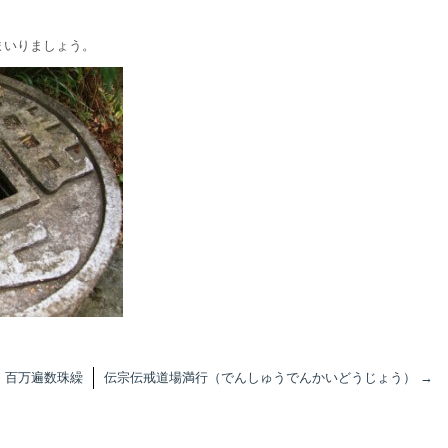
まいりましょう。
・百万遍数珠繰
伝宗伝戒道場満行（でんしゅうでんかいどうじょう）
→