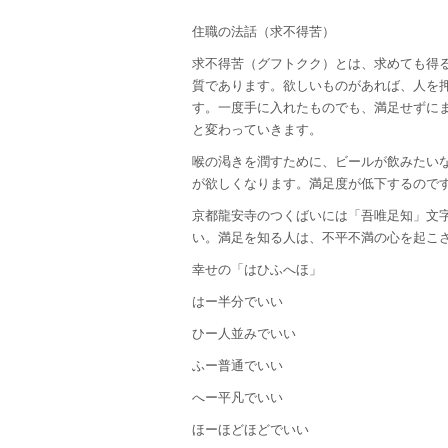
住職の法話（求不得苦）
求不得苦（グフトクク）とは、求めても得
質であります。欲しいものがあれば、人を
す。一度手に入れたものでも、満足せずに
と変わっていきます。
喉の渇きを潤すために、ビールが飲みたい
が欲しくなります。満足度が低下するので
京都龍安寺のつくばいには「吾唯足知」文
い。満足を知る人は、不平不満の心を起こ
幸せの「はひふへほ」
はー半分でいい
ひー人並みでいい
ふー普通でいい
へー平凡でいい
ほーほどほどでいい