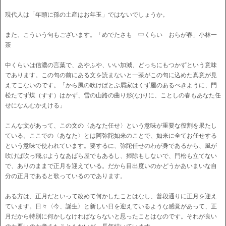
現代人は「年頭に孫の土産はお年玉」ではないでしょうか。
また、こういう句もございます。「めでたさも 中くらい おらが春」小林一
茶
中くらいは信濃の言葉で、あやふや、いい加減、どっちにもつかずという意味
であります。この句の前にある文を読まないと一茶がこの句に込めた真意が見
えてこないのです。「から風の吹けばとぶ屑家はくず屋のあるべきように、門
松たてず煤（すす）はかず、雪の山路の曲り形(な)りに、ことしの春もあなた任
せになんむかえける」
こんな文があって、この文の〈あなた任せ〉という意味が重要な役割を果たし
ている。ここでの〈あなた〉とは阿弥陀如来のことで、如来に全てお任せする
という意味で使われています。要するに、弥陀任せのわが身であるから、風が
吹けば吹っ飛ぶようなあばら屋でもあるし、掃除もしないで、門松も立てない
で、ありのままで正月を迎えている。だから目出度いのかどうかあいまいな自
分の正月であると歌っているのであります。
ある方は、正月だといって改めて何かしたことはなし、普段通りに正月を迎え
ています。日々〈今、誕生〉と新しい日を迎えているような感覚があって、正
月だから特別に何かしなければならないと思ったことはなのです。それが良い