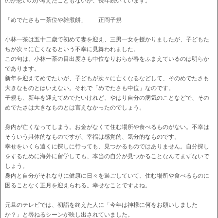
のか悪いのか考えたこともないが、長年続いています。
「めでたさも一茶位や雑煮餅」 正岡子規
小林一茶は五十二歳で初めて妻を迎え、三男一女を授かりましたが、子どもた
ちが次々に亡くなるという不幸に見舞われました。
この句は、小林一茶の目出度さも中位なりおらが春をふまえているのは明らか
であります。
新年を迎えてめでたいが、子どもが次々に亡くなるなどして、そのめでたさも
大きなものとはいえない。それで「めでたさも中位」なのです。
子規も、新年を迎えてめでたいけれど、やはり自分の病気のことなどで、その
めでたさは大きなものとは言えなかったのでしょう。
身内が亡くなってしまう。お金がなくて住む場所や食べるものがない。不幸は
そういう具体的なものですが、幸福は感覚的、気分的なものです。
幸せをいくら遠くに探しに行っても、見つかるものではありません。自分探し
をするために海外に留学しても、本当の自分が見つかることなんてまずないで
しょう。
身内と自分がそれなりに健康に日々を過ごしていて、住む場所や食べるものに
困ることなく正月を迎えられる。幸せなことですよね。
元旦のテレビでは、初詣を終えた人に「今年は神様に何をお願いしました
か？」と尋ねるシーンが映し出されていました。