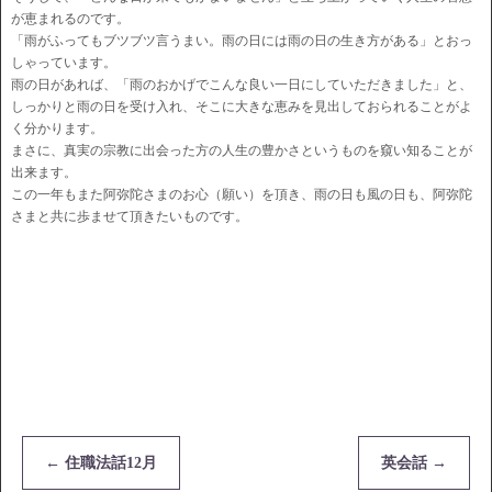
が恵まれるのです。
「雨がふってもブツブツ言うまい。雨の日には雨の日の生き方がある」とおっ
しゃっています。
雨の日があれば、「雨のおかげでこんな良い一日にしていただきました」と、
しっかりと雨の日を受け入れ、そこに大きな恵みを見出しておられることがよ
く分かります。
まさに、真実の宗教に出会った方の人生の豊かさというものを窺い知ることが
出来ます。
この一年もまた阿弥陀さまのお心（願い）を頂き、雨の日も風の日も、阿弥陀
さまと共に歩ませて頂きたいものです。
←
住職法話12月
英会話
→