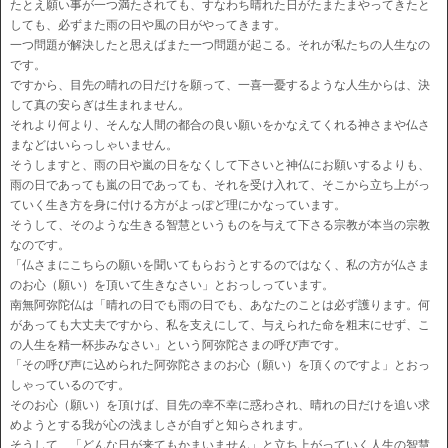
たとえ願い事が一つ満たされても、すなわち晴れた日がたまたまやってきたと
しても、必ずまた雨の日や風の日がやってきます。
一つ問題が解決したと思えばまた一つ問題が起こる。それが私たちの人生なの
です。
ですから、目先の晴れの日だけを願って、一喜一憂するような人生からは、決
して真の安らぎは生まれません。
それより何より、そんな人間の都合の良い願いをかなえてくれる神さまや仏さ
まなどはいらっしゃいません。
そうしますと、雨の日や嵐の日をなくして下さいと神仏にお願いするよりも、
雨の日であっても嵐の日であっても、それを受け入れて、そこから立ち上がっ
ていく生き方を身に付ける方がよっぽど理にかなっています。
そうして、そのような生きる智慧というものを与えて下さる宗教が本当の宗教
なのです。
「仏さまにこちらの願いを聞いてもらおうとするのではなく、私の方が仏さま
のお心（願い）を頂いて生きなさい」とおっしっています。
南無阿弥陀仏は「晴れの日でも雨の日でも、あなたのことは必ず護ります。何
があっても大丈夫ですから、私を支えにして、与えられた命を粗末にせず、こ
の人生を精一杯歩みなさい」という阿弥陀さまの呼び声です。
「その呼び声に込められた阿弥陀さまのお心（願い）を頂くのですよ」とおっ
しゃっているのです。
そのお心（願い）を頂けば、目先の幸不幸に惑わされ、晴れの日だけを追い求
めようとする我が心の浅ましさが自ずと知らされます。
そうして、「どんな日が来てもかまいません」と立ち上がっていく人生の智慧