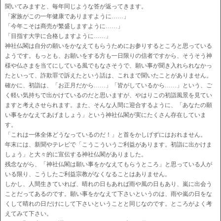
聞いてみますと、毎年同じような答が返ってきます。
「家族がこの一年健康でありますように……」
「今年こそは商売が繁盛しますように……」
「目指す大学に合格しますように……」
神社仏閣は自分の願いをかなえてもらうためにお参りするところと思っている
ようです。もっとも、お願いをする方も一日限りの信者ですから、そうそう神
様や仏さまを当てにしている風でもなさそうで、願い事が聞き入れられなかっ
たといって、詐欺罪で訴えたという話は、これまで聞いたことがありません。
確かに、初詣は、「お正月だから……」「皆がしているから……」という、ご
く軽い気持ちで出かけているのだと思いますが、やはりこの初詣風景を見てい
ますと考えさせられます。また、そんな人間に迎合するように、「あなたの願
い事をかなえてあげましょう」という神社仏閣が実にたくさん存在していま
す。
「これは一体全体どうなっているのだ！」と首をかしげずにはおれません。
年末には、新聞やテレビで「こうこういうご利益があります。初詣に出かけま
しょう」と大々的に宣伝する神社仏閣がありました。
残念ながら、「神社仏閣は願い事をかなえてもらうところ」と思っている人が
いる限り、こうしたご利益宗教がなくなることはありません。
しかし、人間生きていれば、晴れの日もあれば雨や風の日もあり、嵐に出会う
ことだってあるのです。願い事をかなえて下さいというのは、雨や嵐の日をな
くして晴れの日だけにして下さいということと同じなのです。ところがよく考
えてみて下さい。