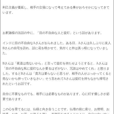
利己主義が蔓延し、相手の立場になって考えてみる事がおろそかになってきて
います。
お釈迦様の法話の中に、「目の不自由な人と提灯」という話があります。
インドに目の不自由なAさんがおられました。ある日、Aさんは久しぶりに友人
Bさんの自宅を訪れ、話に花を咲かせて、気付くと外は真っ暗になっていまし
た。
Bさんは「夜道は危ないから」と言って提灯を持たせようとすると、Aさんは
「目の不自由な私に提灯なんか要るはずがない、冗談はやめてくれ」と怒りま
した。するとBさんは「貴方は要らないと思うが、相手の人がぶっかってくると
危ないから持っていきなさい」そう言われてAさんは提灯を持ちながら帰宅さ
れたというお話です。
自分に不要なものでも、相手には必要なものがあります。心に灯す優しさが必
要であります。
この心を育てるには、仏様と向き合うことです。仏壇の前に座り、お燈明、お