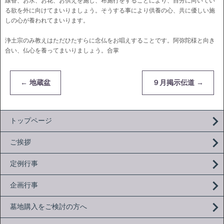
線香、お水、お花、お供えを施し、布施行をすることにより、自分に向いてい
る欲を外に向けてまいりましょう。そうする事により供養の心、共に優しい施
しの心が養われてまいります。
浄土宗のみ教えはただひたすらに念仏をお唱えすることです。阿弥陀様と向き
合い、仏心を養ってまいりましょう。合掌
←
地蔵盆
９月掲示伝道
→
トップページ
ご挨拶
定例行事
企画行事
墓地購入をご検討の方へ