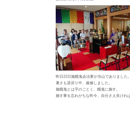
昨日22日施餓鬼会法要が当山でありました
暑さも逆戻り中、厳修しました。
施餓鬼とは字のごとく、餓鬼に施す。
施す事を忘れがちな昨今、自分さえ良ければ