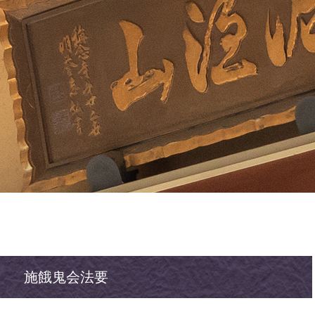
施餓鬼会法要