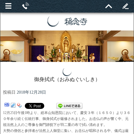
御身拭式（おみぬぐいしき）
投稿日
2018年12月28日
12月25日午後1時より、総本山知恩院において、慶安３年（１６５０）より３６
０年余り続く伝統行事、御身拭式が厳修されました。お念仏の声が響く中、元
祖法然上人のご尊像を御門跡猊下が羽二重の布で拭い清めます。
大勢の僧侶と参拝者が法然上人御堂に集い、お念仏が唱和される中、儀式は厳