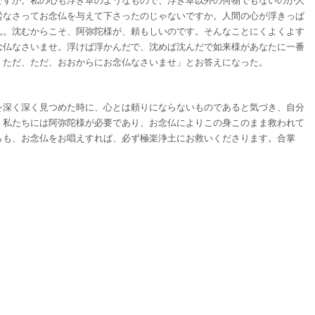
ですか。私の心も浮き草のようなもので、浮き草以外の何物でもないのが人
労なさってお念仏を与えて下さったのじゃないですか。人間の心が浮きっぱ
ん。沈むからこそ、阿弥陀様が、頼もしいのです。そんなことにくよくよす
念仏なさいませ。浮けば浮かんだで、沈めば沈んだで如来様があなたに一番
。ただ、ただ、おおからにお念仏なさいませ」とお答えになった。
を深く深く見つめた時に、心とは頼りにならないものであると気づき、自分
、私たちには阿弥陀様が必要であり、お念仏によりこの身このまま救われて
らも、お念仏をお唱えすれば、必ず極楽浄土にお救いくださります。合掌