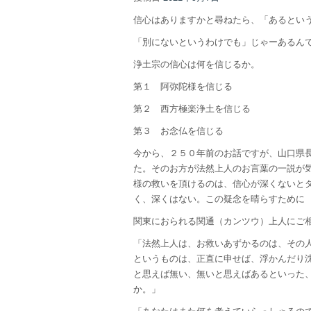
信心はありますかと尋ねたら、「あるとい
「別にないというわけでも」じゃーあるん
浄土宗の信心は何を信じるか。
第１ 阿弥陀様を信じる
第２ 西方極楽浄土を信じる
第３ お念仏を信じる
今から、２５０年前のお話ですが、山口県
た。そのお方が法然上人のお言葉の一説が
様の救いを頂けるのは、信心が深くないと
く、深くはない。この疑念を晴らすために
関東におられる関通（カンツウ）上人にご
「法然上人は、お救いあずかるのは、その
というものは、正直に申せば、浮かんだり
と思えば無い、無いと思えばあるといった
か。」