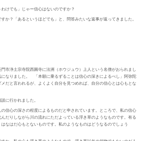
うわけでも」じゃー信心はないのですか？
ですか？「あるというほどでも」と、問答みたいな返事が返ってきました。
長門市浄土宗寺院西圓寺に法洲（ホウジュウ）上人という名僧がおられまし
気になりました。 「本願に乗るずることは信心の深きによるべし」阿弥陀
ダメだと言われるが、よくよく自分を見つめれば、自分の信心とは心もとな
相談に行かれました。
人の信心の深さの程度によるものだと申されています。ところで、私の信心
沈んだりしながら川の流れにただよっている浮き草のようなものです。有る
、はなはだ心もとないものです。私のようなものはどうなるのでしょう